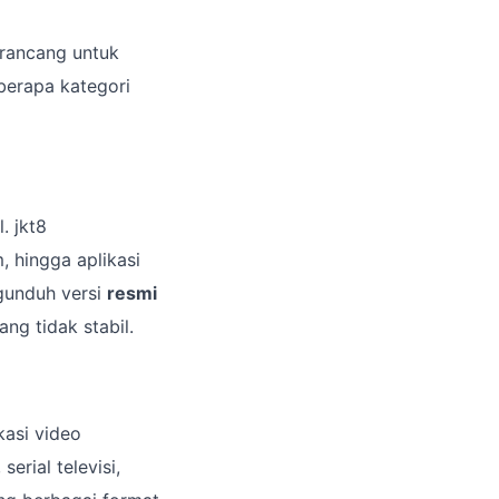
dirancang untuk
eberapa kategori
. jkt8
, hingga aplikasi
gunduh versi
resmi
ng tidak stabil.
kasi video
erial televisi,