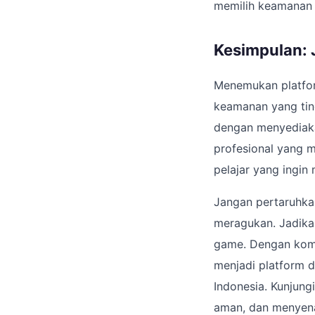
memilih keamanan j
Kesimpulan: 
Menemukan platfo
keamanan yang tin
dengan menyediaka
profesional yang 
pelajar yang ingi
Jangan pertaruhka
meragukan. Jadika
game. Dengan komi
menjadi platform d
Indonesia. Kunjun
aman, dan menyen