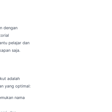
an dengan
orial
antu pelajar dan
kapan saja.
ikut adalah
n yang optimal:
enemukan nama