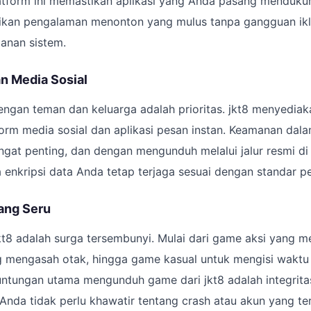
latform ini memastikan aplikasi yang Anda pasang menduku
kan pengalaman menonton yang mulus tanpa gangguan ik
nan sistem.
n Media Sosial
ngan teman dan keluarga adalah prioritas. jkt8 menyediaka
form media sosial dan aplikasi pesan instan. Keamanan dal
ngat penting, dan dengan mengunduh melalui jalur resmi di
enkripsi data Anda tetap terjaga sesuai dengan standar p
ang Seru
kt8 adalah surga tersembunyi. Mulai dari game aksi yang m
g mengasah otak, hingga game kasual untuk mengisi waktu
Keuntungan utama mengunduh game dari jkt8 adalah integritas
 Anda tidak perlu khawatir tentang crash atau akun yang t