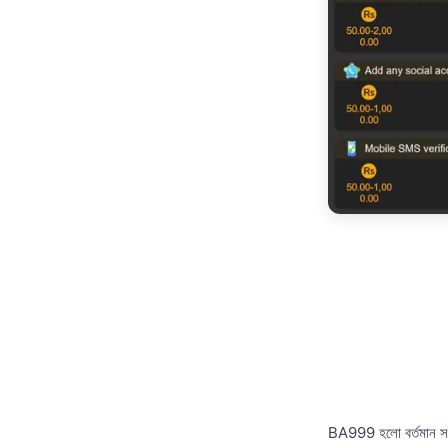
BA999 হলো বর্তমান সময়