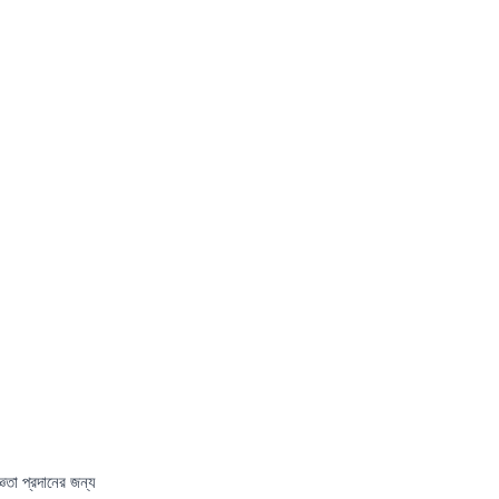
তা প্রদানের জন্য