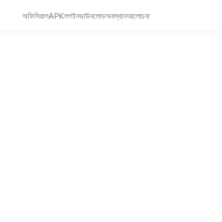
অফিসিয়াল
APK
লগইন
ডাউনলোড
অবস্থান
আলোচনা