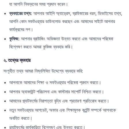
যা আপনি নিবন্ধনের সময় প্রদান করেন।
ব্যবহারের তথ্য:
আপনার আইপি অ্যাড্রেস, ব্রাউজারের ধরন, ডিভাইসের তথ্য,
আপনি কোন সফটওয়্যার ডাউনলোড করছেন এবং আমাদের সাইটে আপনার
কার্যক্রমের লগ।
কুকিজ:
আপনার ব্রাউজিং অভিজ্ঞতা উন্নত করতে এবং আমাদের পরিষেবা
বিশ্লেষণ করতে আমরা কুকিজ ব্যবহার করি।
২. তথ্যের ব্যবহার
সংগৃহীত তথ্য আমরা নিম্নলিখিত উদ্দেশ্যে ব্যবহার করি:
আপনাকে আমাদের শিক্ষা ও সফটওয়্যার পরিষেবা প্রদান করতে।
আপনার অ্যাকাউন্ট পরিচালনা এবং কাস্টমার সাপোর্ট নিশ্চিত করতে।
আমাদের প্ল্যাটফর্মের নিরাপত্তা বৃদ্ধি এবং প্রতারণা প্রতিরোধ করতে।
নতুন সফটওয়্যার আপডেট, অফার এবং শিক্ষামূলক কন্টেন্ট সম্পর্কে আপনাকে
অবহিত করতে।
প্ল্যাটফর্মের কার্যকারিতা বিশ্লেষণ এবং উন্নত করতে।