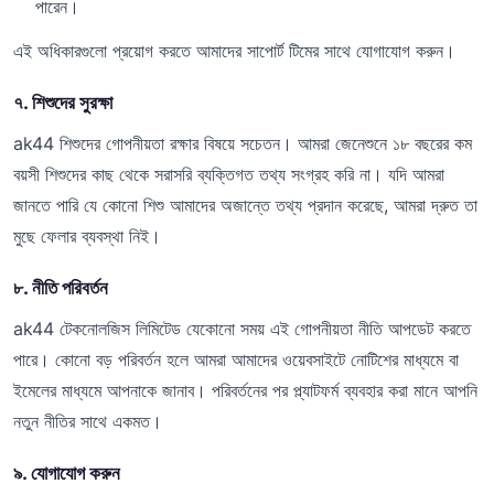
পারেন।
এই অধিকারগুলো প্রয়োগ করতে আমাদের সাপোর্ট টিমের সাথে যোগাযোগ করুন।
৭. শিশুদের সুরক্ষা
ak44 শিশুদের গোপনীয়তা রক্ষার বিষয়ে সচেতন। আমরা জেনেশুনে ১৮ বছরের কম
বয়সী শিশুদের কাছ থেকে সরাসরি ব্যক্তিগত তথ্য সংগ্রহ করি না। যদি আমরা
জানতে পারি যে কোনো শিশু আমাদের অজান্তে তথ্য প্রদান করেছে, আমরা দ্রুত তা
মুছে ফেলার ব্যবস্থা নিই।
৮. নীতি পরিবর্তন
ak44 টেকনোলজিস লিমিটেড যেকোনো সময় এই গোপনীয়তা নীতি আপডেট করতে
পারে। কোনো বড় পরিবর্তন হলে আমরা আমাদের ওয়েবসাইটে নোটিশের মাধ্যমে বা
ইমেলের মাধ্যমে আপনাকে জানাব। পরিবর্তনের পর প্ল্যাটফর্ম ব্যবহার করা মানে আপনি
নতুন নীতির সাথে একমত।
৯. যোগাযোগ করুন