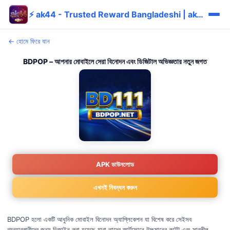
⚡ ak44 - Trusted Reward Bangladeshi | ak44 Fast আজকের Promo 🎯
← হোমে ফিরে যান
BDPOP – আপনার মোবাইলে সেরা বিনোদন এবং ডিজিটাল অভিজ্ঞতার নতুন জগত
APK ডাউনলোড
এখনই নিবন্ধন করুন
BDPOP হলো একটি আধুনিক মোবাইল বিনোদন অ্যাপ্লিকেশন যা বিশেষ করে সেইসব
ব্যবহারকারীদের জন্য ডিজাইন করা হয়েছে যারা তাদের স্মার্টফোনে উচ্চমানের কন্টেন্ট এবং সাবলীল